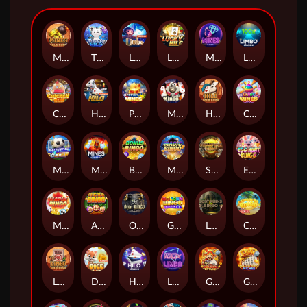
Mines Gold Rush
Tiger Hilo
Limbo
Lucky Hilo
Mines Neon
Limbo Classic
Chicken Run
Hilo
Pinoy Mines
Mines Maple
Hilo Gold Rush
Candy Mines
Mines Soccer
Mines Classic
Bonus Bingo
Magic Bingo
Steampunk
EggHunt Bingo
Maple Bingo
Arcade Bingo
Odin Bingo
Golden Bingo
Lost Ruins
Caribbean Bingo
Limbo Gold Rush
Dice
Hilo Classic
Limbo Neon
Golden Fortunes
Golden Horse Riches