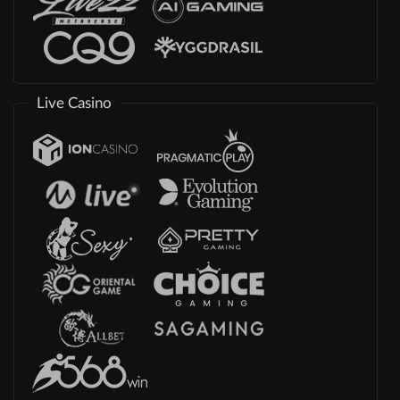
Live Casino