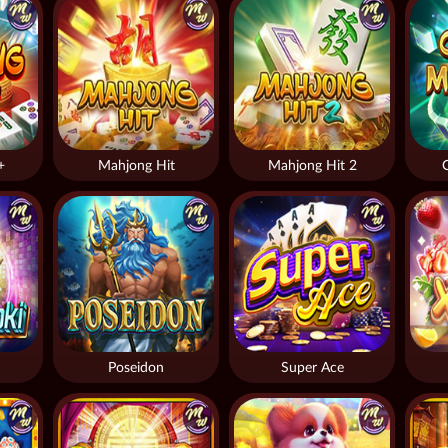
+
Mahjong Hit
Mahjong Hit 2
Poseidon
Super Ace