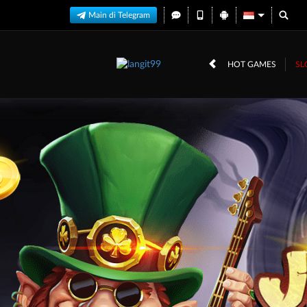
Main di Telegram
HOT GAMES
SL