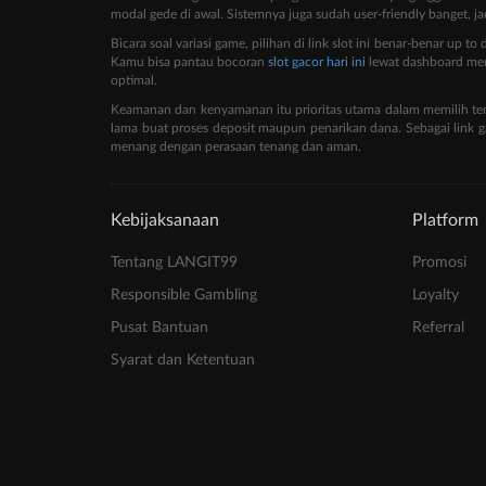
modal gede di awal. Sistemnya juga sudah user-friendly banget, j
Bicara soal variasi game, pilihan di link slot ini benar-benar up t
Kamu bisa pantau bocoran
slot gacor hari ini
lewat dashboard mer
optimal.
Keamanan dan kenyamanan itu prioritas utama dalam memilih t
lama buat proses deposit maupun penarikan dana. Sebagai link ga
menang dengan perasaan tenang dan aman.
Kebijaksanaan
Platform
Tentang LANGIT99
Promosi
Responsible Gambling
Loyalty
Pusat Bantuan
Referral
Syarat dan Ketentuan