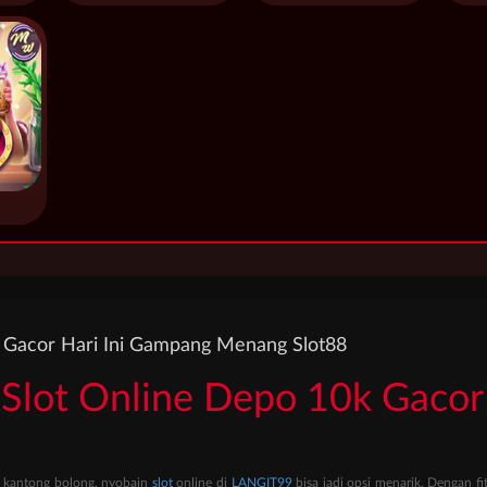
k Gacor Hari Ini Gampang Menang Slot88
 Slot Online Depo 10k Gacor
n kantong bolong, nyobain
slot
online di
LANGIT99
bisa jadi opsi menarik. Dengan fit