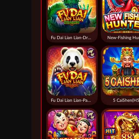
Fu Dai Lian Lian-Dragon
New-Fishing Hu
Fu Dai Lian Lian-Panda
5 CaiShen(H5