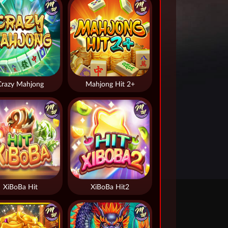
Crazy Mahjong
Mahjong Hit 2+
XiBoBa Hit
XiBoBa Hit2