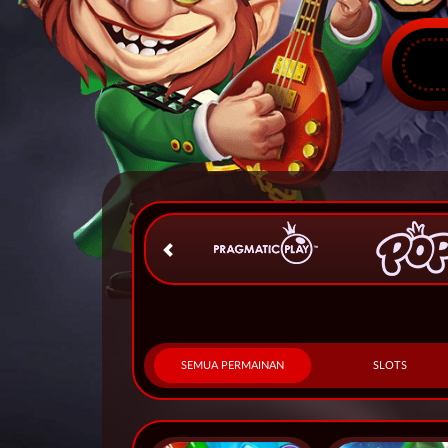
SEMUA PERMAINAN
SLOTS