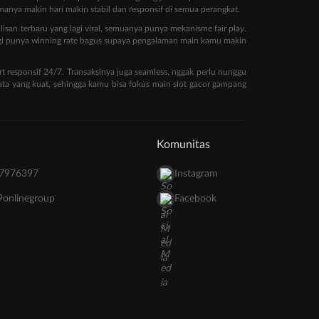
rmanya makin hari makin stabil dan responsif di semua perangkat.
rilisan terbaru yang lagi viral, semuanya punya mekanisme fair play.
gi punya winning rate bagus supaya pengalaman main kamu makin
 responsif 24/7. Transaksinya juga seamless, nggak perlu nunggu
data yang kuat, sehingga kamu bisa fokus main slot gacor gampang
Komunitas
7976397
Instagram
99onlinegroup
Facebook