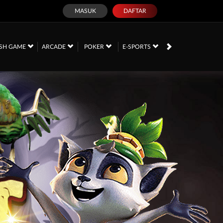
MASUK
DAFTAR
SH GAME
ARCADE
POKER
E-SPORTS
SABUNG AYAM