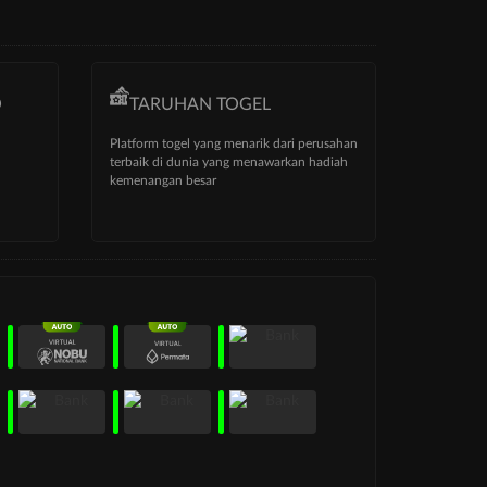
O
TARUHAN TOGEL
Platform togel yang menarik dari perusahan
terbaik di dunia yang menawarkan hadiah
kemenangan besar