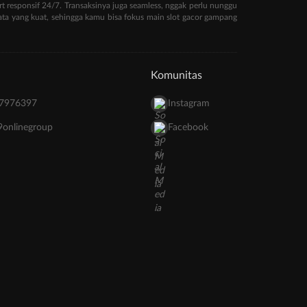
 responsif 24/7. Transaksinya juga seamless, nggak perlu nunggu
data yang kuat, sehingga kamu bisa fokus main slot gacor gampang
Komunitas
7976397
Instagram
99onlinegroup
Facebook