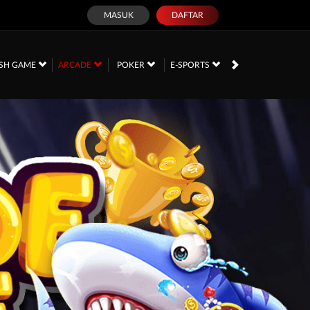
MASUK
DAFTAR
SH GAME
ARCADE
POKER
E-SPORTS
SABUNG AYAM