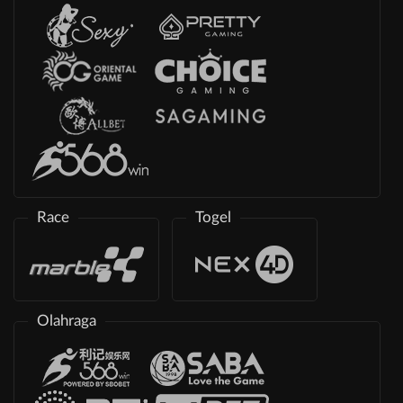
Race
Togel
Olahraga