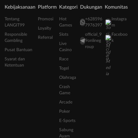
Kebijaksanaan
Platform
Kategori
Dukungan
Komunitas
Tentang
Promosi
Hot
+628596
Instagra
LANGIT99
Games
7976397
m
Loyalty
Responsible
Slots
official_9
Faceboo
Referral
Gambling
9onlineg
k
Live
roup
Pusat Bantuan
Casino
Syarat dan
Race
Ketentuan
Togel
Olahraga
Crash
Game
Arcade
Poker
E-Sports
Sabung
Ayam