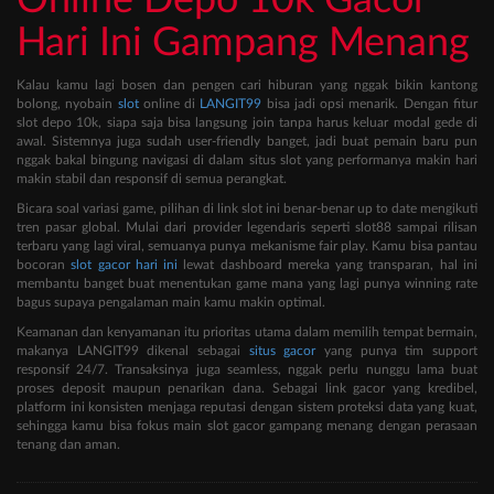
Online Depo 10k Gacor
Hari Ini Gampang Menang
Kalau kamu lagi bosen dan pengen cari hiburan yang nggak bikin kantong
bolong, nyobain
slot
online di
LANGIT99
bisa jadi opsi menarik. Dengan fitur
slot depo 10k, siapa saja bisa langsung join tanpa harus keluar modal gede di
awal. Sistemnya juga sudah user-friendly banget, jadi buat pemain baru pun
nggak bakal bingung navigasi di dalam situs slot yang performanya makin hari
makin stabil dan responsif di semua perangkat.
Bicara soal variasi game, pilihan di link slot ini benar-benar up to date mengikuti
tren pasar global. Mulai dari provider legendaris seperti slot88 sampai rilisan
terbaru yang lagi viral, semuanya punya mekanisme fair play. Kamu bisa pantau
bocoran
slot gacor hari ini
lewat dashboard mereka yang transparan, hal ini
membantu banget buat menentukan game mana yang lagi punya winning rate
bagus supaya pengalaman main kamu makin optimal.
Keamanan dan kenyamanan itu prioritas utama dalam memilih tempat bermain,
makanya LANGIT99 dikenal sebagai
situs gacor
yang punya tim support
responsif 24/7. Transaksinya juga seamless, nggak perlu nunggu lama buat
proses deposit maupun penarikan dana. Sebagai link gacor yang kredibel,
platform ini konsisten menjaga reputasi dengan sistem proteksi data yang kuat,
sehingga kamu bisa fokus main slot gacor gampang menang dengan perasaan
tenang dan aman.