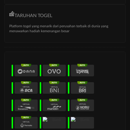
TARUHAN TOGEL
Platform togel yang menarik dari perusahan terbaik di dunia yang
menawarkan hadiah kemenangan besar