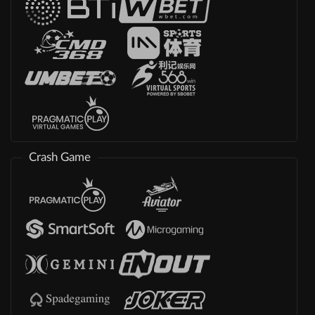
Crash Game