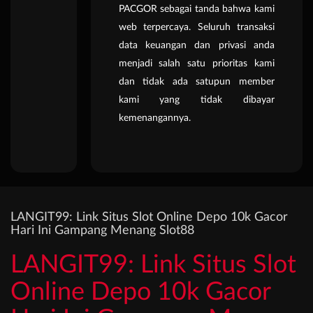
PACGOR sebagai tanda bahwa kami
web terpercaya. Seluruh transaksi
data keuangan dan privasi anda
menjadi salah satu prioritas kami
dan tidak ada satupun member
kami yang tidak dibayar
kemenangannya.
LANGIT99: Link Situs Slot Online Depo 10k Gacor
Hari Ini Gampang Menang Slot88
LANGIT99: Link Situs Slot
Online Depo 10k Gacor