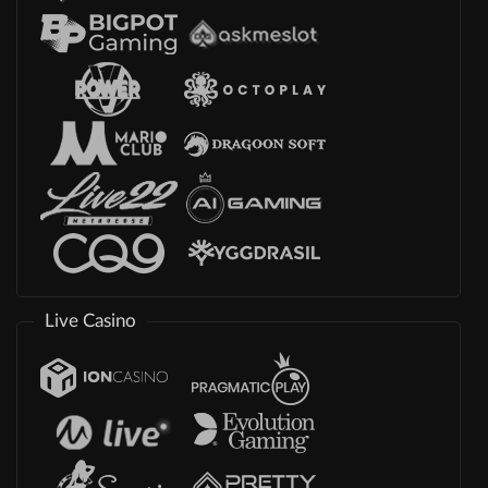
Live Casino