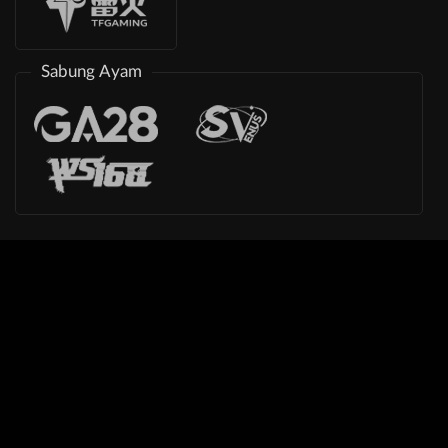
Sabung Ayam