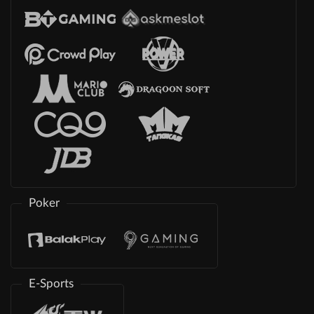
Poker
E-Sports