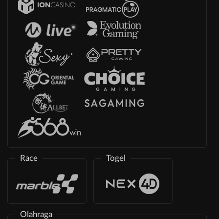
Race
Togel
Olahraga