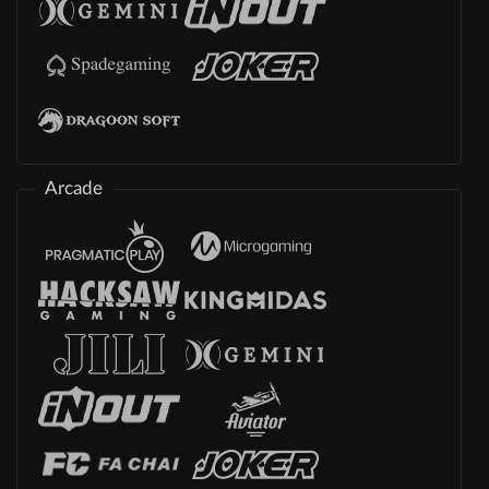
Arcade