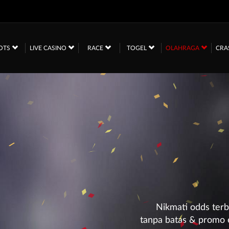
OTS
LIVE CASINO
RACE
TOGEL
OLAHRAGA
CRA
Nikmati odds terba
tanpa batas & promo e