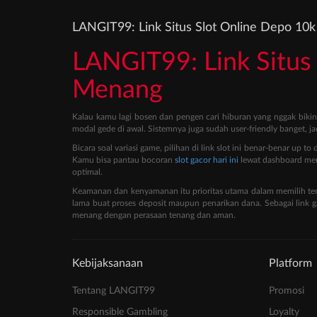
LANGIT99: Link Situs Slot Online Depo 10
LANGIT99: Link Situs
Menang
Kalau kamu lagi bosen dan pengen cari hiburan yang nggak biki
modal gede di awal. Sistemnya juga sudah user-friendly banget, j
Bicara soal variasi game, pilihan di link slot ini benar-benar up t
Kamu bisa pantau bocoran
slot gacor hari ini
lewat dashboard mer
optimal.
Keamanan dan kenyamanan itu prioritas utama dalam memilih t
lama buat proses deposit maupun penarikan dana. Sebagai link ga
menang dengan perasaan tenang dan aman.
Kebijaksanaan
Platform
Tentang LANGIT99
Promosi
Responsible Gambling
Loyalty