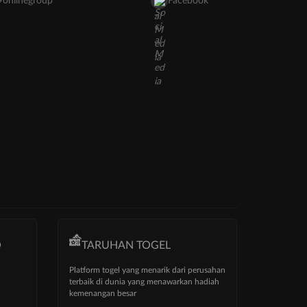
99onlinegroup
Facebook
O
TARUHAN TOGEL
Platform togel yang menarik dari perusahan
terbaik di dunia yang menawarkan hadiah
kemenangan besar