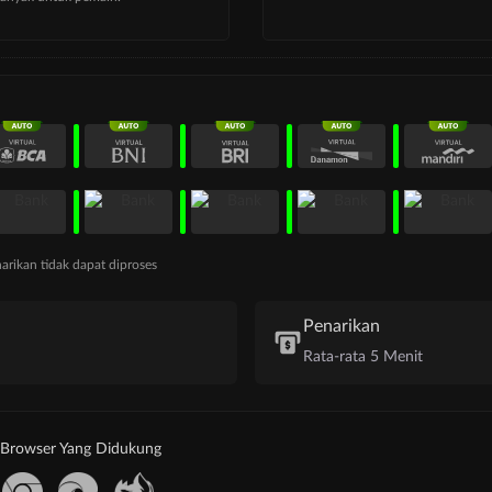
arikan tidak dapat diproses
Penarikan
Rata-rata 5 Menit
Browser Yang Didukung