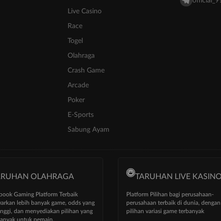
official_
Live Casino
Race
Togel
Olahraga
Crash Game
Arcade
Poker
E-Sports
Sabung Ayam
ARUHAN OLAHRAGA
TARUHAN LIVE KASIN
book Gaming Platform Terbaik
Platform Pilihan bagi perusahaan-
rkan lebih banyak game, odds yang
perusahaan terbaik di dunia, dengan
tinggi, dan menyediakan pilihan yang
pilihan variasi game terbanyak
banyak untuk pemain.