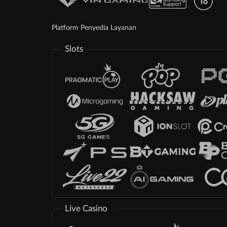
Platform Penyedia Layanan
Slots
Live Casino