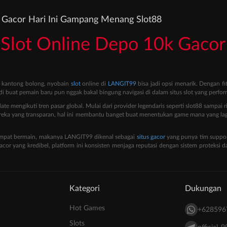
k Gacor Hari Ini Gampang Menang Slot88
 Slot Online Depo 10k Gacor
n kantong bolong, nyobain
slot
online di
LANGIT99
bisa jadi opsi menarik. Dengan fit
adi buat pemain baru pun nggak bakal bingung navigasi di dalam situs slot yang perfo
o date mengikuti tren pasar global. Mulai dari provider legendaris seperti slot88 sampai 
eka yang transparan, hal ini membantu banget buat menentukan game mana yang la
empat bermain, makanya LANGIT99 dikenal sebagai
situs gacor
yang punya tim support
cor yang kredibel, platform ini konsisten menjaga reputasi dengan sistem proteksi 
Kategori
Dukungan
Hot Games
+628596
Slots