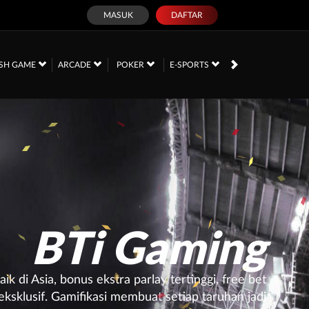
MASUK
DAFTAR
SH GAME
ARCADE
POKER
E-SPORTS
SABUNG AYAM
BTi Gaming
ik di Asia, bonus ekstra parlay tertinggi, free bet
ksklusif. Gamifikasi membuat setiap taruhan jadi