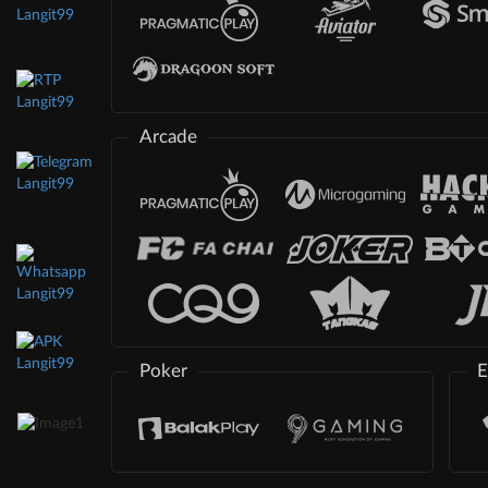
Arcade
Poker
E