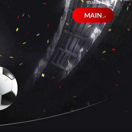
makin seru!
MAIN